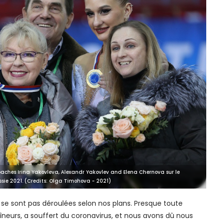
oaches Irina Yakovleva, Alexandr Yakovlev and Elena Chernova sur le
ie 2021. (Credits: Olga Timohova - 2021)
se sont pas déroulées selon nos plans. Presque toute
aîneurs, a souffert du coronavirus, et nous avons dû nous