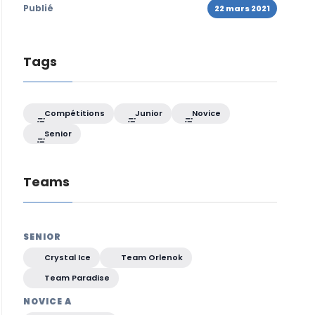
Publié
22 mars 2021
Tags
Compétitions
Junior
Novice
Senior
Teams
SENIOR
Crystal Ice
Team Orlenok
Team Paradise
NOVICE A