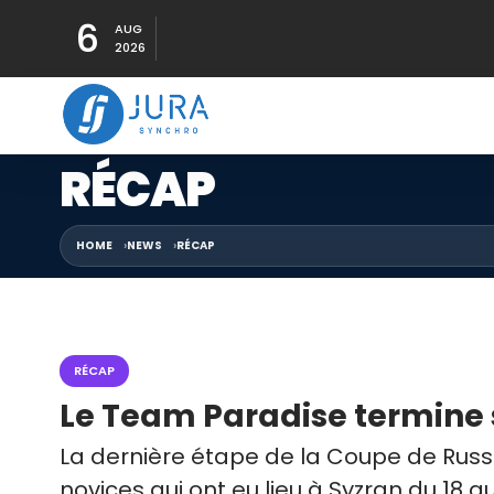
6
AUG
2026
RÉCAP
HOME
NEWS
RÉCAP
RÉCAP
Le Team Paradise termine s
La dernière étape de la Coupe de Rus
novices qui ont eu lieu à Syzran du 18 a