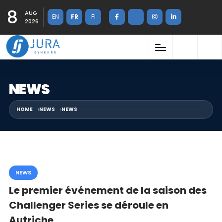
8
AUG
EN
FR
FI
2026
NEWS
HOME
NEWS
NEWS
NEWS
Le premier événement de la saison des
Challenger Series se déroule en
Autriche