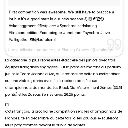
First competition was awesome. We still have to practice a
lot but it’s a good start in our new season 💪🏻⛸🏆💞
#skatinggraces #firstplace #Synchronizedskating
#firstcompetition #compiegne #oneteam #synchro #love
#alltigether 📷@lauralein3
Une publication partagée par Skating Graces (@skatinggraces) le
La catégorie la plus représentée était celle des
juniors
avec trois
équipes françaises engagées. Sur la première marche du podium
junior, le Team Jeanne d’Arc, qui commence cette nouvelle saison
sur une victoire, après avoir fini la saison passée aux
championnats du monde. Les Black Diam's terminent 2èmes (33,51
points) et les Zazous 3èmes avec 26,25 points.
rn
Côté français, la prochaine compétition sera les championnats de
France Elite en décembre, où cette fois-ci les Zoulous exécuteront
leurs programmes devant le public de Nantes.