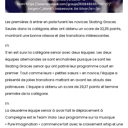
href="https://www.facebook.com/groups/810848045709727/"
target="_blank">Jos&eacute; Da Silva</a></p>
Les premières à entrer en piste furent les
novices
Skating Graces.
Seules dans la catégorie, elles ont obtenu un score de 32,35 points,
montrant une bonne vitesse et des transitions intéressantes.
rn
S’en est suivi la catégorie
senior
avec deux équipes. Les deux
équipes allemandes se sont enchaînées puisque ce sont les
Skating Graces senior qui ont patiné leur programme court en
premier. Tout comme leurs « petites sœurs » en novice, l’équipe a
présenté de jolies transitions mettant en avant les atouts des
patineuses. L’équipe a obtenu un score de 29,37 points et termine
première de la catégorie.
rn
La deuxième équipe
senior
à avoir fait le déplacement à
Compiègne est le Team Viola. Leur programme sur la musique
« Pure Imagination » commence fort avec le croisement whip et une