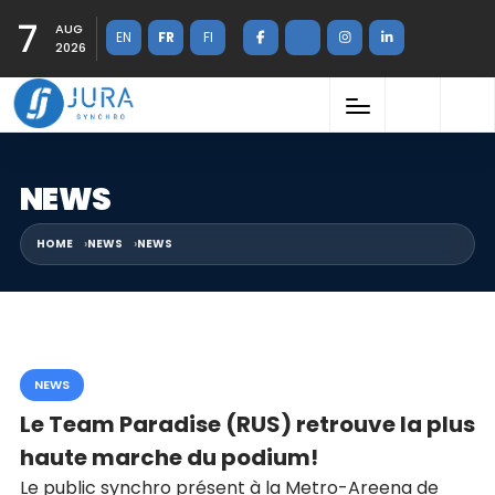
7
AUG
EN
FR
FI
2026
NEWS
HOME
NEWS
NEWS
NEWS
Le Team Paradise (RUS) retrouve la plus
haute marche du podium!
Le public synchro présent à la Metro-Areena de