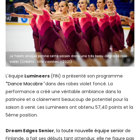
Le Team Unique patine cette saison dans une très beau dégradé rose-
violet. (Crédits : Ville Vairinen - 2021)
L'équipe
Lumineers
(FIN) a présenté son programme
"
Dance Macabre
"
dans des robes violet foncé. La
performance a créé une véritable ambiance dans la
patinoire et a clairement beaucoup de potentiel pour la
saison à venir. Les Lumineers ont obtenu 57,40 points et la
5ème position.
Dream Edges Senior
, la
toute nouvelle équipe senior
de
Finlande, a fait ses débuts tant attendus; elle ne figure pas