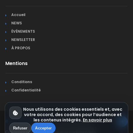
Accueil
NEWS
ÉVÉNEMENTS
NEWSLETTER
À PROPOS
Mentions
Conditions
Confidentialité
Nous utilisons des cookies essentiels et, avec
votre accord, des cookies pour l’audience et
les contenus intégrés.
En savoir plus
© Jura Synchro 2015-2026
. Tous droits réservés.
Refuser
Accepter
Conditions générales
Politique de confidentialité