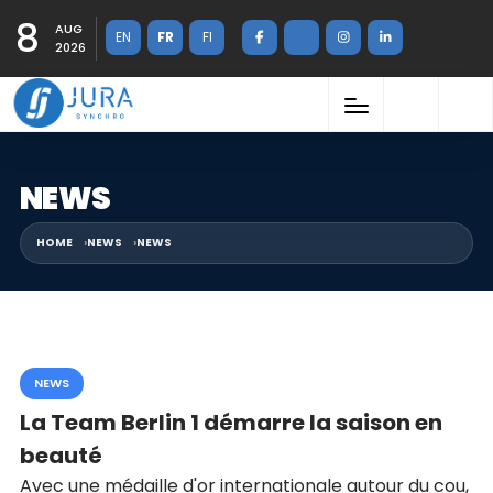
8
AUG
EN
FR
FI
2026
NEWS
HOME
NEWS
NEWS
NEWS
La Team Berlin 1 démarre la saison en
beauté
Avec une médaille d'or internationale autour du cou,