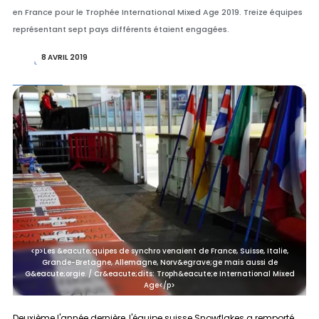
en France pour le Trophée International Mixed Age 2019. Treize équipes
représentant sept pays différents étaient engagées.
8 AVRIL 2019
<p>Les &eacute;quipes de synchro venaient de France, Suisse, Italie,
Grande-Bretagne, Allemagne, Norv&egrave;ge mais aussi de
G&eacute;orgie. / Cr&eacute;dits: Troph&eacute;e International Mixed
Age</p>
Deuxième l'année dernière, l'équipe suisse
Snowflakes
a remporté