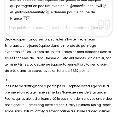
qui partagent ce podium avec nous @snowflakeshuttwil 🥇
et @olimpiateamitaly 🥉 À demain pour la coupe de
France 🇫🇷
Une publication partagée par
Les Salamandres
(@lessalamandres) le
Deux équipes françaises ont suivi, les
Z’Hystérik
et le
Team
Émeraude
, une jeune équipe dans le monde du patinage
synchronisé. Les Suisses de
United Blades
se sont classées 6èmes
et
Les Étincelles
de Saint-Etienne, qui étaient 9èmes l'an dernier, ont
terminé 7èmes. La deuxième équipe italienne, F
rost Fairies
, a suivi
de près dans les scores avec un total de 42,57 points.
rn
Ice Unite
de Nottingham a participé au Trophée Mixed Age pour la
première fois et a terminé 9ème. Les Norvégiennes de
Stavanger
Pearls
, qui avaient d'ailleurs
créé le buzz l’an dernier avec une vidéo
,
ont signé un 10ème rang cette saison.
Crazy Splinters
,
Rising Roses
et
Ice Lions Batumi
ont également patiné au Havre samedi dernier.