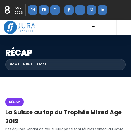
8
AUG
EN
FR
FI
2026
RÉCAP
HOME
NEWS
RÉCAP
RÉCAP
La Suisse au top du Trophée Mixed Age
2019
Des équipes venant de toute l'Europe se sont réunies samedi au Havre