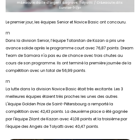
m&eacute;daille d'argent &agrave; Tolyatti. / Cr&eacute;dits:
Sunrise-1</p>
Le premier jour, les équipes Senior et Novice Basic ont concouru.
rn
Dans la division
Senior
, l’équipe Tatarstan de Kazan a pris une
avance solide après le programme court avec 76,87 points. Dream
Team de Samara n'a pas eu de chance avec trois chutes au
cours de son programme. Ils ont terminé la première journée de la
compétition avec un total de 56,99 points.
rn
La lutte dans la division
Novice Basic
était très excitante. Les 3
meilleures équipes étaient très proches les unes des autres.
L'équipe Golden Prize de Saint-Pétersbourg a remporté la
compétition avec 42,43 points. La deuxième place a été gagnée
par l'équipe Zilant de Kazan avec 41,08 points et la troisième par
l'équipe des Angels de Tolyatti avec 40,47 points.