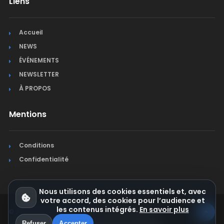
Liens
Accueil
NEWS
ÉVÉNEMENTS
NEWSLETTER
À PROPOS
Mentions
Conditions
Confidentialité
Nous utilisons des cookies essentiels et, avec
votre accord, des cookies pour l’audience et
les contenus intégrés.
En savoir plus
© Jura Synchro 2015-2026
. Tous droits réservés.
Refuser
Accepter