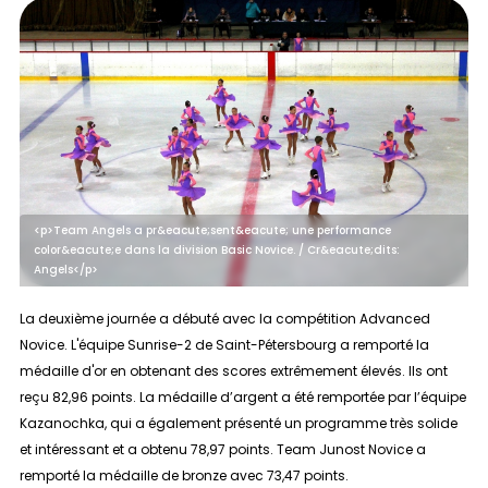
<p>Team Angels a pr&eacute;sent&eacute; une performance
color&eacute;e dans la division Basic Novice. / Cr&eacute;dits:
Angels</p>
La deuxième journée a débuté avec la compétition
Advanced
Novice
. L'équipe Sunrise-2 de Saint-Pétersbourg a remporté la
médaille d'or en obtenant des scores extrêmement élevés. Ils ont
reçu 82,96 points. La médaille d’argent a été remportée par l’équipe
Kazanochka, qui a également présenté un programme très solide
et intéressant et a obtenu 78,97 points. Team Junost Novice a
remporté la médaille de bronze avec 73,47 points.