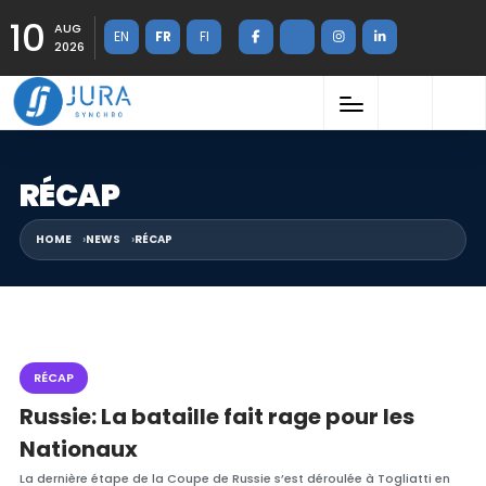
10
AUG
EN
FR
FI
2026
RÉCAP
HOME
NEWS
RÉCAP
RÉCAP
Russie: La bataille fait rage pour les
Nationaux
La dernière étape de la Coupe de Russie s’est déroulée à Togliatti en