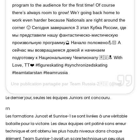
program to the audience for the first time! Of course
there’s always room to grow! We’r going back home to
work even harder because Nationals are right around the
corner 🙂 Сегодня завершился 3 этап Кубка России, где
мы представили нашу фантастическо-мистическую
произвольную программу🔮 Начало положено💪🏻 А
сейчас мы возвращаемся домой и начинаем
подготовку к Национальному Чемпионату 🇷🇺🔝 With
Love, TT❤️ #figureskating #synchronizedskating
#teamtatarstan #teamrussia
Une publication partagée par
Team Russia-2🇷🇺
(@teamtatarstanrus) le
Le dernier jour, seules les équipes
Juniors
ont concouru.
rn
Les formations Junost et Sunrise-1 se sont livrées à une véritable
bataille pour la victoire. Les deux équipes ont patiné sans erreur
technique et ont obtenu les plus hauts niveaux dans chaque
élément. Team Sunrise-1 avait un score technique un peu plus