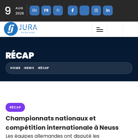
9
AUG
EN
FR
FI
2026
RÉCAP
HOME
NEWS
RÉCAP
RÉCAP
Championnats nationaux et
compétition internationale à Neuss
Les équipes allemandes ont disputé les