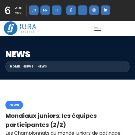
6
AUG
EN
FR
FI
2026
NEWS
HOME
NEWS
NEWS
NEWS
Mondiaux juniors: les équipes
participantes (2/2)
Les Championnats du monde juniors de patinage