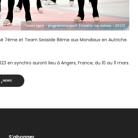
Team Spirit - programme court. (Credits: Ice Galaxy - 2023)
miné 7ème et Team Seaside 8ème aux Mondiaux en Autriche.
23 en synchro auront lieu à Angers, France, du 10 au 11 mars.
NEWS
S’abonner