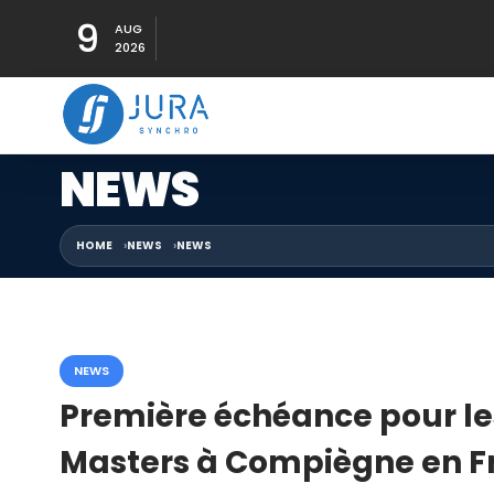
9
AUG
2026
NEWS
HOME
NEWS
NEWS
NEWS
Première échéance pour le
Masters à Compiègne en F