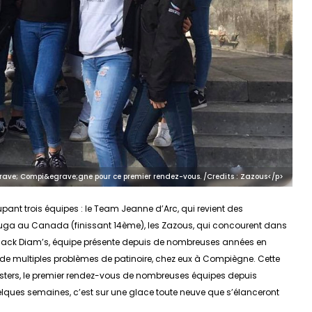
rave; Compi&egrave;gne pour ce premier rendez-vous. /Credits : Zazous</p>
upant trois équipes : le Team Jeanne d’Arc, qui revient des
a au Canada (finissant 14ème), les Zazous, qui concourent dans
 Black Diam’s, équipe présente depuis de nombreuses années en
 de multiples problèmes de patinoire, chez eux à Compiègne. Cette
sters, le premier rendez-vous de nombreuses équipes depuis
ques semaines, c’est sur une glace toute neuve que s’élanceront