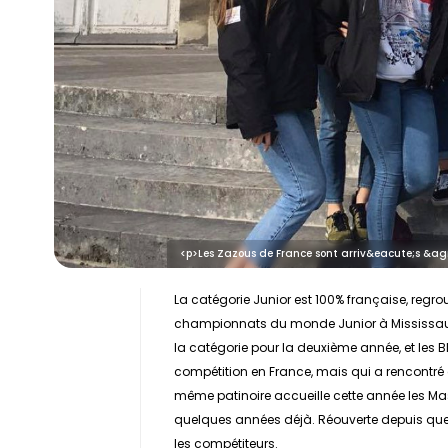
<p>Les Zazous de France sont arriv&eacute;s &ag
La catégorie Junior est 100% française, regro
championnats du monde Junior à Mississaug
la catégorie pour la deuxième année, et les
compétition en France, mais qui a rencontré
même patinoire accueille cette année les Ma
quelques années déjà. Réouverte depuis quel
les compétiteurs.