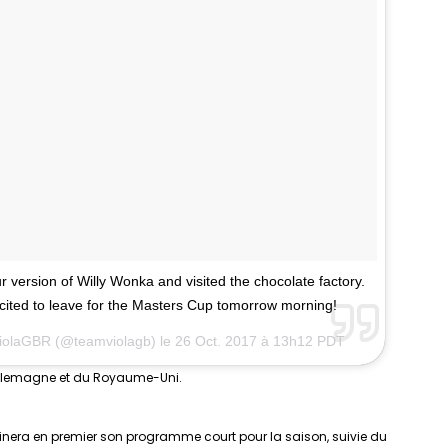
 version of Willy Wonka and visited the chocolate factory.
xcited to leave for the Masters Cup tomorrow morning!
ViolaGBR (@teamviolagb) le
26 Oct. 2017 à 13h12 PDT
’Allemagne et du Royaume-Uni.
inera en premier son programme court pour la saison, suivie du