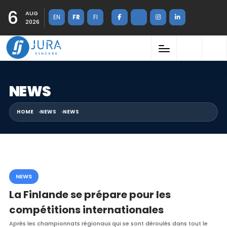
6
AUG
EN
FR
FI
2026
NEWS
HOME
NEWS
NEWS
NEWS
La Finlande se prépare pour les
compétitions internationales
Après les championnats régionaux qui se sont déroulés dans tout le