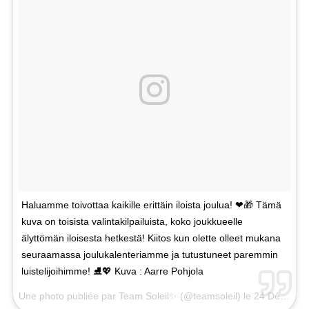
Haluamme toivottaa kaikille erittäin iloista joulua! ❤🎁 Tämä
kuva on toisista valintakilpailuista, koko joukkueelle
älyttömän iloisesta hetkestä! Kiitos kun olette olleet mukana
seuraamassa joulukalenteriamme ja tutustuneet paremmin
luistelijoihimme! ⛸💖 Kuva : Aarre Pohjola
Une photo publiée par Team Soleil✨ (@teamsoleil) le
24 Déc. 2016 à 4h22 PST