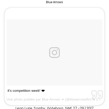
Blue Arrows
it's competition week! ❤️
Une photo publiée par Blue Arrows ↠ (@bluearrowsfin) le
29 Nov. 2016 à 0h12 PST
Leon Lurje Trophy, Göteborg, SWE 27.-29.1.2017