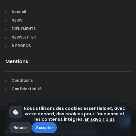
Accueil
NEWS
ÉVÉNEMENTS
NEWSLETTER
À PROPOS
Mentions
Conditions
Confidentialité
Nous utilisons des cookies essentiels et, avec
votre accord, des cookies pour l’audience et
les contenus intégrés.
En savoir plus
© Jura Synchro 2015-2026
. Tous droits réservés.
Refuser
Accepter
Conditions générales
Politique de confidentialité