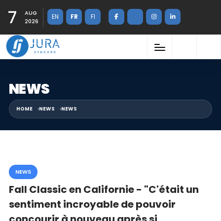
7
AUG
EN
FR
FI
2026
NEWS
HOME
NEWS
NEWS
NEWS
Fall Classic en Californie - "C'était un
sentiment incroyable de pouvoir
concourir à nouveau après si