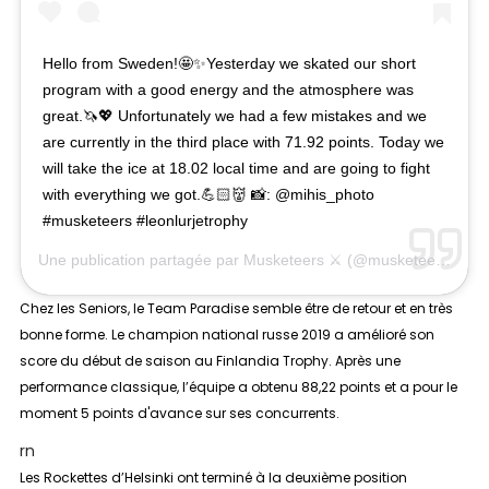
Hello from Sweden!🤩✨Yesterday we skated our short
program with a good energy and the atmosphere was
great.🦄💖 Unfortunately we had a few mistakes and we
are currently in the third place with 71.92 points. Today we
will take the ice at 18.02 local time and are going to fight
with everything we got.💪🏻👹 📸: @mihis_photo
#musketeers #leonlurjetrophy
Une publication partagée par
Musketeers ⚔
(@musketeersofficial) le
Chez les
Seniors
, le Team Paradise semble être de retour et en très
bonne forme. Le champion national russe 2019 a amélioré son
score du début de saison au Finlandia Trophy. Après une
performance classique, l’équipe a obtenu 88,22 points et a pour le
moment 5 points d'avance sur ses concurrents.
rn
Les Rockettes d’Helsinki ont terminé à la deuxième position