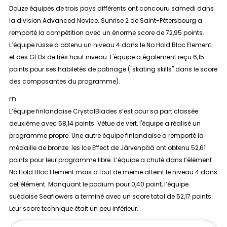
Douze équipes de trois pays différents ont concouru samedi dans
la division
Advanced Novice
. Sunrise 2 de Saint-Pétersbourg a
remporté la compétition avec un énorme score de 72,95 points.
L’équipe russe a obtenu un niveau 4 dans le No Hold Bloc Element
et des GEOs de très haut niveau. L'équipe a également reçu 6,15
points pour ses habiletés de patinage ("skating skills" dans le score
des composantes du programme).
rn
L’équipe finlandaise CrystalBlades s’est pour sa part classée
deuxième avec 58,14 points. Vêtue de vert, l'équipe a réalisé un
programme propre. Une autre équipe finlandaise a remporté la
médaille de bronze: les Ice Effect de Järvenpää ont obtenu 52,61
points pour leur programme libre. L’équipe a chuté dans l’élément
No Hold Bloc Element mais a tout de même atteint le niveau 4 dans
cet élément. Manquant le podium pour 0,40 point, l’équipe
suédoise Seaflowers a terminé avec un score total de 52,17 points.
Leur score technique était un peu inférieur.