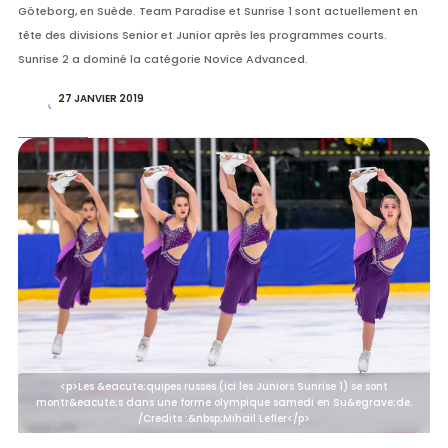
Göteborg, en Suède. Team Paradise et Sunrise 1 sont actuellement en
tête des divisions Senior et Junior après les programmes courts.
Sunrise 2 a dominé la catégorie Novice Advanced.
27 JANVIER 2019
<p>Les &eacute;quipes russes (ici les Juniors Sunrise 1) se sont
montr&eacute;s dans une forme olympique samedi en Su&egrave;de.
/Credits :&nbsp;Mihail Lefler</p>