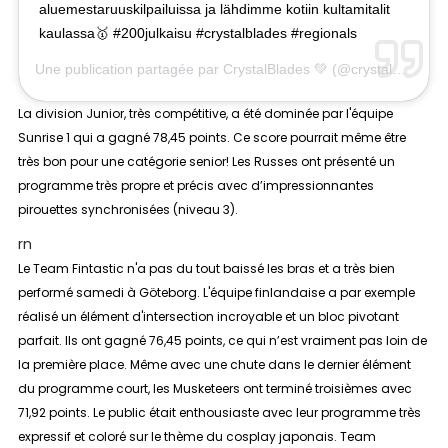
aluemestaruuskilpailuissa ja lähdimme kotiin kultamitalit
kaulassa🥇 #200julkaisu #crystalblades #regionals
Une publication partagée par
CrystalBlades 💚
(@crystalblades) le
La division
Junior
, très compétitive, a été dominée par l'équipe
Sunrise 1 qui a gagné 78,45 points. Ce score pourrait même être
très bon pour une catégorie senior! Les Russes ont présenté un
programme très propre et précis avec d’impressionnantes
pirouettes synchronisées (niveau 3).
rn
Le Team Fintastic n'a pas du tout baissé les bras et a très bien
performé samedi à Göteborg. L'équipe finlandaise a par exemple
réalisé un élément d'intersection incroyable et un bloc pivotant
parfait. Ils ont gagné 76,45 points, ce qui n’est vraiment pas loin de
la première place. Même avec une chute dans le dernier élément
du programme court, les Musketeers ont terminé troisièmes avec
71,92 points. Le public était enthousiaste avec leur programme très
expressif et coloré sur le thème du cosplay japonais. Team