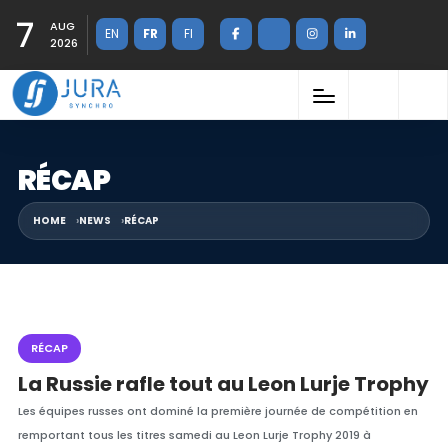
7
AUG
EN
FR
FI
2026
RÉCAP
HOME
NEWS
RÉCAP
RÉCAP
La Russie rafle tout au Leon Lurje Trophy
Les équipes russes ont dominé la première journée de compétition en
remportant tous les titres samedi au Leon Lurje Trophy 2019 à