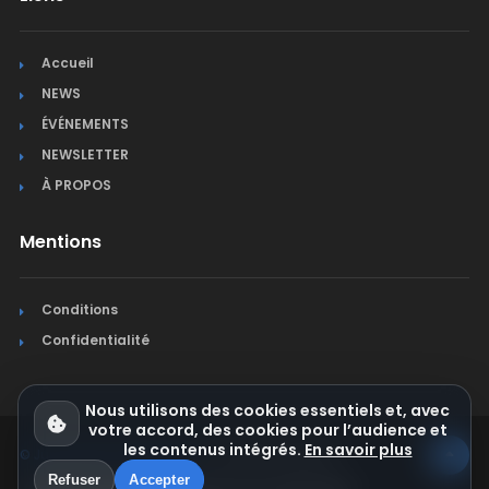
Accueil
NEWS
ÉVÉNEMENTS
NEWSLETTER
À PROPOS
Mentions
Conditions
Confidentialité
Nous utilisons des cookies essentiels et, avec
votre accord, des cookies pour l’audience et
les contenus intégrés.
En savoir plus
© Jura Synchro 2015-2026
. Tous droits réservés.
Refuser
Accepter