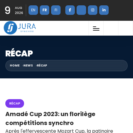
9
AUG
EN
FR
FI
2026
RÉCAP
HOME
NEWS
RÉCAP
RÉCAP
Amadé Cup 2023: un florilège
compétitions synchro
Après l'effervescente Mozart Cup, la patinoire