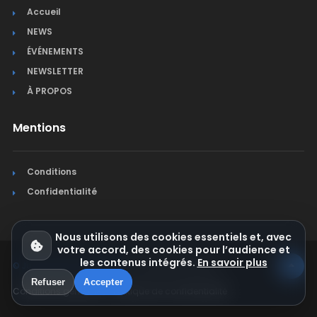
Accueil
NEWS
ÉVÉNEMENTS
NEWSLETTER
À PROPOS
Mentions
Conditions
Confidentialité
Nous utilisons des cookies essentiels et, avec
votre accord, des cookies pour l’audience et
les contenus intégrés.
En savoir plus
© Jura Synchro 2015-2026
. Tous droits réservés.
Refuser
Accepter
Conditions générales
Politique de confidentialité