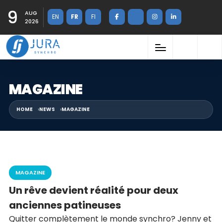
9
AUG
EN
FR
FI
2026
MAGAZINE
HOME
NEWS
MAGAZINE
MAGAZINE
Un rêve devient réalité pour deux
anciennes patineuses
Quitter complètement le monde synchro? Jenny et