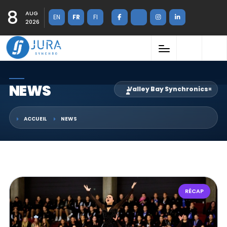
8
AUG
EN
FR
FI
2026
NEWS
Valley Bay Synchronics
×
ACCUEIL
NEWS
RÉCAP