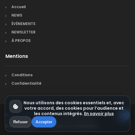
Accueil
NEWS
ÉVÉNEMENTS
NEWSLETTER
À PROPOS
Mentions
Conditions
Confidentialité
Nous utilisons des cookies essentiels et, avec
votre accord, des cookies pour l’audience et
les contenus intégrés.
En savoir plus
© Jura Synchro 2015-2026
. Tous droits réservés.
Refuser
Accepter
Conditions générales
Politique de confidentialité