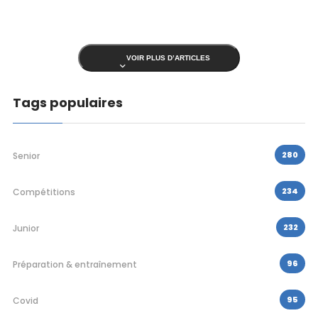
VOIR PLUS D’ARTICLES
Tags populaires
280
Senior
234
Compétitions
232
Junior
96
Préparation & entraînement
95
Covid