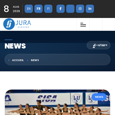
8
AUG
EN
FR
FI
2026
NEWS
C-star
×
ACCUEIL
NEWS
NEWS