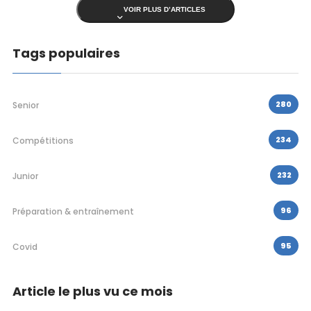
VOIR PLUS D’ARTICLES
Tags populaires
280
Senior
234
Compétitions
232
Junior
96
Préparation & entraînement
95
Covid
Article le plus vu ce mois