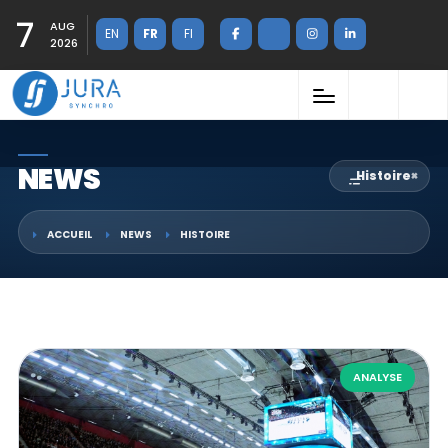
7
AUG
EN
FR
FI
2026
NEWS
Histoire
×
ACCUEIL
NEWS
HISTOIRE
ANALYSE