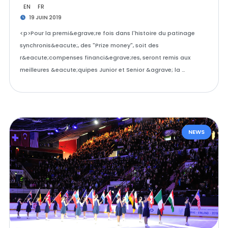
EN
FR
19 JUIN 2019
<p>Pour la premi&egrave;re fois dans l'histoire du patinage
synchronis&eacute;, des "Prize money", soit des
r&eacute;compenses financi&egrave;res, seront remis aux
meilleures &eacute;quipes Junior et Senior &agrave; la …
NEWS