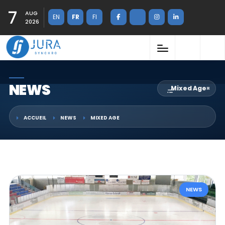
7
AUG
EN
FR
FI
2026
NEWS
Mixed Age
×
ACCUEIL
NEWS
MIXED AGE
NEWS