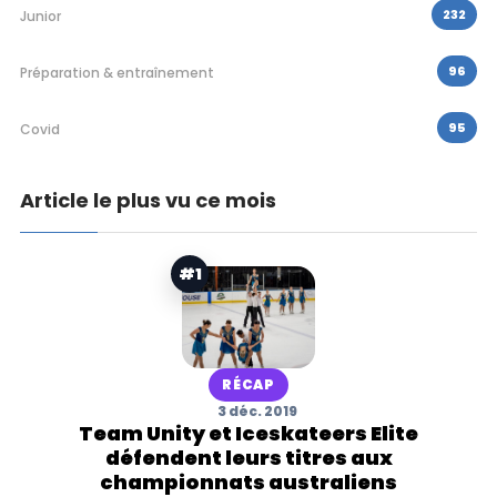
232
Junior
96
Préparation & entraînement
95
Covid
Article le plus vu ce mois
#1
RÉCAP
3 déc. 2019
Team Unity et Iceskateers Elite
défendent leurs titres aux
championnats australiens