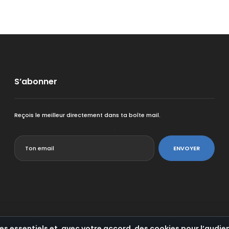
S’abonner
Reçois le meilleur directement dans ta boîte mail.
<
ENVOYER
es essentiels et, avec votre accord, des cookies pour l’audien