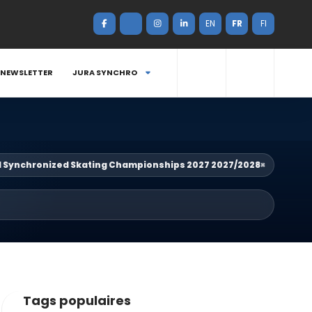
EN
FR
FI
NEWSLETTER
JURA SYNCHRO
d Synchronized Skating Championships 2027 2027/2028
×
Tags populaires