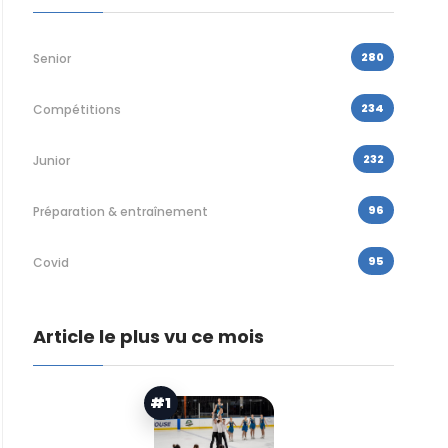
280
Senior
234
Compétitions
232
Junior
96
Préparation & entraînement
95
Covid
Article le plus vu ce mois
#1