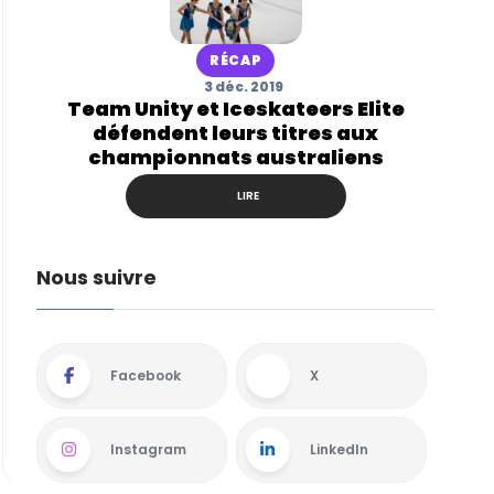
RÉCAP
3 déc. 2019
Team Unity et Iceskateers Elite
défendent leurs titres aux
championnats australiens
LIRE
Nous suivre
Facebook
X
Instagram
LinkedIn