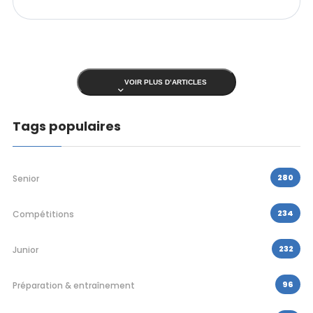
VOIR PLUS D’ARTICLES
Tags populaires
280
Senior
234
Compétitions
232
Junior
96
Préparation & entraînement