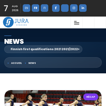
7
AUG
EN
FR
FI
2026
NEWS
Finnish first qualifications 2021 2021/2022
×
ACCUEIL
NEWS
RÉCAP