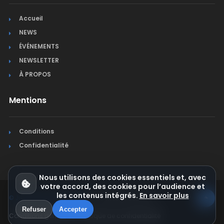
Accueil
NEWS
ÉVÉNEMENTS
NEWSLETTER
À PROPOS
Mentions
Conditions
Confidentialité
Nous utilisons des cookies essentiels et, avec
votre accord, des cookies pour l’audience et
les contenus intégrés.
En savoir plus
© Jura Synchro 2015-2026
. Tous droits réservés.
Refuser
Accepter
Conditions générales
Politique de confidentialité