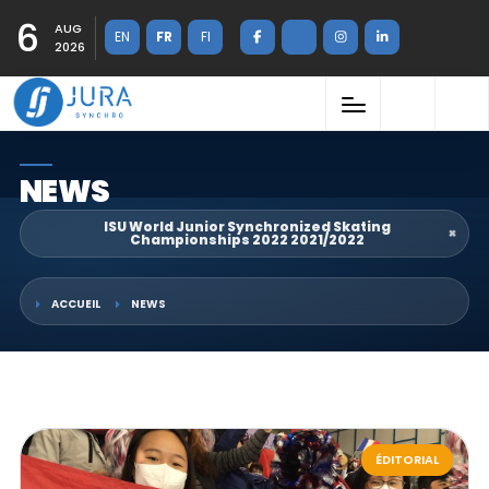
6
AUG
EN
FR
FI
2026
NEWS
ISU World Junior Synchronized Skating
×
Championships 2022 2021/2022
ACCUEIL
NEWS
ÉDITORIAL