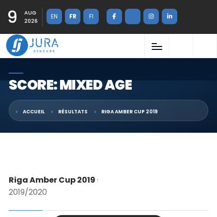
9
AUG
EN
FR
FI
2026
SCORE: MIXED AGE
ACCUEIL
RÉSULTATS
RIGA AMBER CUP 2019
Riga Amber Cup 2019
·
2019/2020