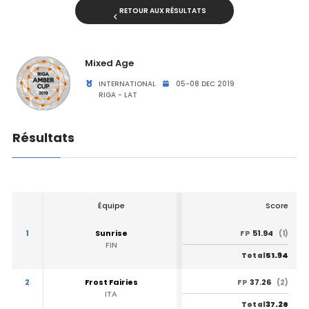
RETOUR AUX RÉSULTATS
Mixed Age
INTERNATIONAL
05-08 DEC 2019
RIGA - LAT
Résultats
Équipe
Score
1
Sunrise
51.94
FP
(1)
FIN
51.94
Total
2
Frost Fairies
37.26
FP
(2)
ITA
37.26
Total