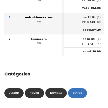
136.18
FP
(2)
204.26
Total
3
Helsinki Rockettes
72.18
SP
(2)
FIN
132.01
FP
(3)
204.19
Total
4
Lumineers
62.69
SP
(4)
FIN
127.31
FP
(4)
190.00
Total
Catégories
JUNIOR
NOVICE
NOVICE A
SENIOR