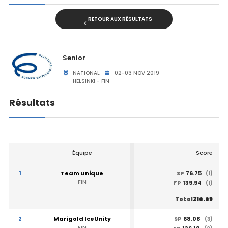
RETOUR AUX RÉSULTATS
Senior
NATIONAL
02-03 NOV 2019
HELSINKI - FIN
Résultats
Équipe
Score
1
Team Unique
76.75
SP
(1)
FIN
139.94
FP
(1)
216.69
Total
2
Marigold IceUnity
68.08
SP
(3)
FIN