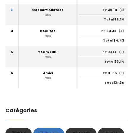
3
Gosport Allstars
35.14
FP
(3)
GBR
35.14
Total
4
Deelites
34.43
FP
(4)
GBR
34.43
Total
5
Team Zulu
33.14
FP
(5)
GBR
33.14
Total
6
Amici
31.35
FP
(6)
GBR
31.35
Total
Catégories