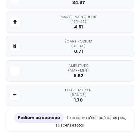
34.87
MARGE VAINQUEUR
(1ER-2E)
4.61
ÉCART PODIUM
(3E-4E)
0.71
AMPLITUDE
(MAX-MIN)
8.52
ÉCART MOYEN
(RANGS)
1.70
Podium au couteau
Le podium s’est joué à très peu,
suspense total.