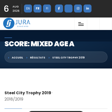
6
AUG
EN
FR
FI
2026
SCORE: MIXED AGE A
ACCUEIL
RÉSULTATS
STEEL CITY TROPHY 2019
Steel City Trophy 2019
·
2018/2019