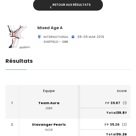
RETOUR AUX RÉSULTATS
Mixed Age A
INTERNATIONAL
08-09 MAR 2019
SHEFFIELD - GBR
Résultats
Équipe
Score
1
Team Aura
39.87
FP
(1)
GBR
39.87
Total
2
Stavanger Pearls
35.26
FP
(2)
NOR
35.26
Total