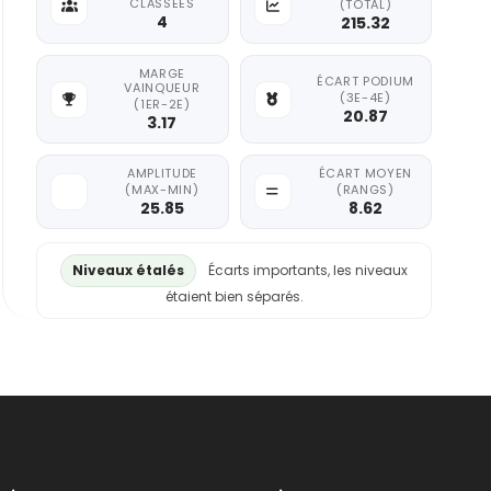
CLASSÉES
(TOTAL)
4
215.32
MARGE
ÉCART PODIUM
VAINQUEUR
(3E-4E)
(1ER-2E)
20.87
3.17
AMPLITUDE
ÉCART MOYEN
(MAX-MIN)
(RANGS)
25.85
8.62
Niveaux étalés
Écarts importants, les niveaux
étaient bien séparés.