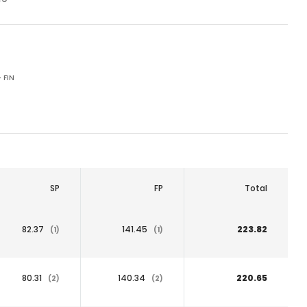
 FIN
SP
FP
Total
82.37
141.45
223.82
(1)
(1)
80.31
140.34
220.65
(2)
(2)