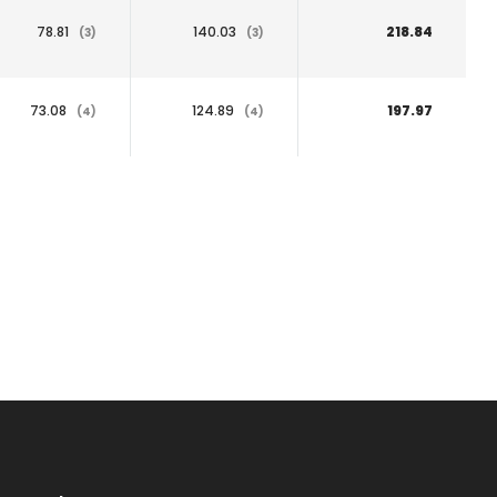
78.81
140.03
218.84
(3)
(3)
73.08
124.89
197.97
(4)
(4)