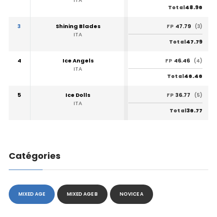
ITA
48.96
Total
3
Shining Blades
47.79
FP
(3)
ITA
47.79
Total
4
Ice Angels
46.46
FP
(4)
ITA
46.46
Total
5
Ice Dolls
36.77
FP
(5)
ITA
36.77
Total
Catégories
MIXED AGE
MIXED AGE B
NOVICE A