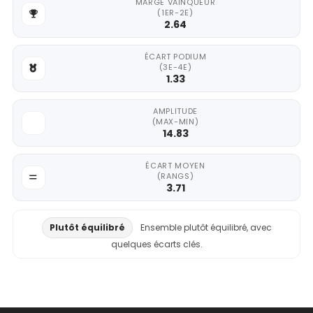
MARGE VAINQUEUR
(1ER-2E)
2.64
ÉCART PODIUM
(3E-4E)
1.33
AMPLITUDE
(MAX-MIN)
14.83
ÉCART MOYEN
(RANGS)
3.71
Plutôt équilibré
Ensemble plutôt équilibré, avec
quelques écarts clés.