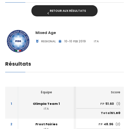
RETOUR AUX RÉSULTATS
Mixed Age
REGIONAL
10-10 FEB 2019
ITA
Résultats
Équipe
Score
1
Olimpia Team 1
51.60
FP
(1)
ITA
51.60
Total
2
Frost Fairies
48.96
FP
(2)