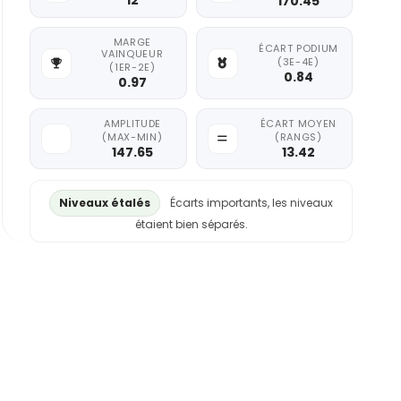
12
170.45
MARGE
ÉCART PODIUM
VAINQUEUR
(3E-4E)
(1ER-2E)
0.84
0.97
AMPLITUDE
ÉCART MOYEN
(MAX-MIN)
(RANGS)
147.65
13.42
Niveaux étalés
Écarts importants, les niveaux
étaient bien séparés.