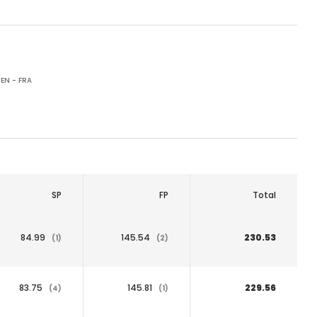
EN - FRA
SP
FP
Total
84.99
145.54
230.53
(1)
(2)
83.75
145.81
229.56
(4)
(1)