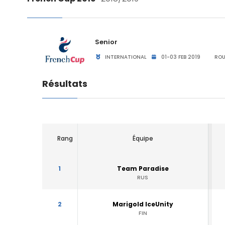
Senior
INTERNATIONAL
01-03 FEB 2019
ROU
Résultats
Rang
Équipe
1
Team Paradise
RUS
2
Marigold IceUnity
FIN