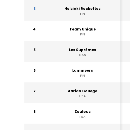
3
Helsinki Rockettes
FIN
4
Team Unique
FIN
5
Les Suprêmes
CAN
6
Lumineers
FIN
7
Adrian College
USA
8
Zoulous
FRA