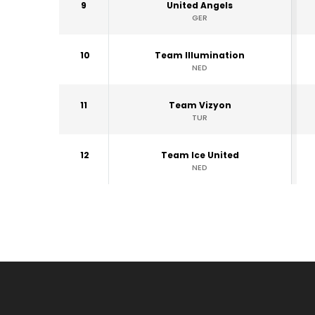
9
United Angels
GER
10
Team Illumination
NED
11
Team Vizyon
TUR
12
Team Ice United
NED