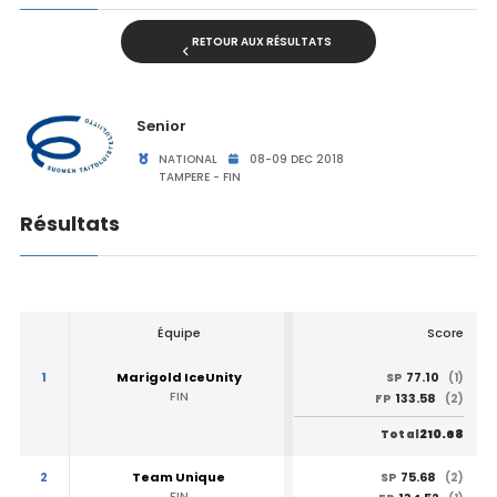
RETOUR AUX RÉSULTATS
Senior
NATIONAL
08-09 DEC 2018
TAMPERE - FIN
Résultats
Équipe
Score
1
Marigold IceUnity
77.10
SP
(1)
FIN
133.58
FP
(2)
210.68
Total
2
Team Unique
75.68
SP
(2)
FIN