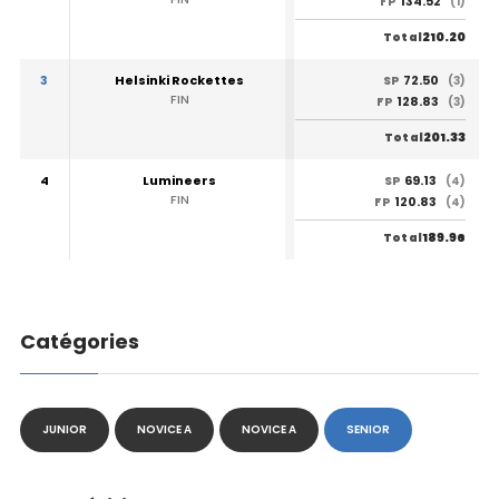
134.52
FP
(1)
210.20
Total
3
Helsinki Rockettes
72.50
SP
(3)
FIN
128.83
FP
(3)
201.33
Total
4
Lumineers
69.13
SP
(4)
FIN
120.83
FP
(4)
189.96
Total
Catégories
JUNIOR
NOVICE A
NOVICE A
SENIOR