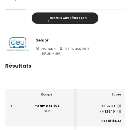
RETOUR AUX RÉSULTATS
Senior
NATIONAL
07-10 JAN 2016
BERLIN - GER
Résultats
Équipe
Score
1
Team Berlin 1
62.31
SP
(1)
GER
129.10
FP
(1)
191.41
Total