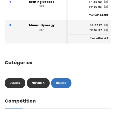
2
Skating Graces
48.62
SP
(2)
GER
92.93
FP
(2)
141.55
Total
3
Munich Synergy
37.12
SP
(3)
GER
57.37
FP
(3)
94.49
Total
Catégories
JUNIOR
NOVICE A
SENIOR
Compétition