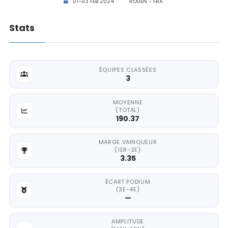
01-03 FEB 2024
ROUEN - FRA
Stats
ÉQUIPES CLASSÉES
3
MOYENNE
(TOTAL)
190.37
MARGE VAINQUEUR
(1ER-2E)
3.35
ÉCART PODIUM
(3E-4E)
—
AMPLITUDE