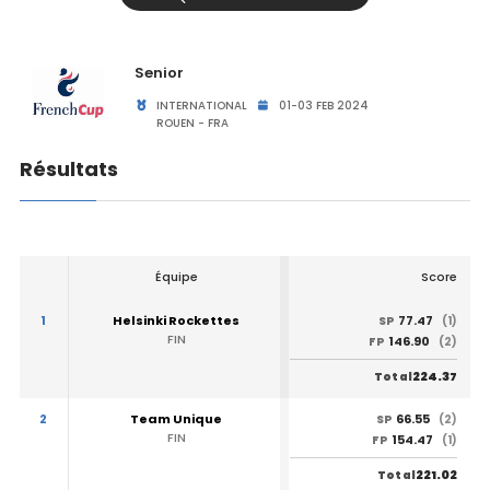
Senior
INTERNATIONAL
01-03 FEB 2024
ROUEN - FRA
Résultats
Équipe
Score
1
Helsinki Rockettes
77.47
SP
(1)
FIN
146.90
FP
(2)
224.37
Total
2
Team Unique
66.55
SP
(2)
FIN
154.47
FP
(1)
221.02
Total