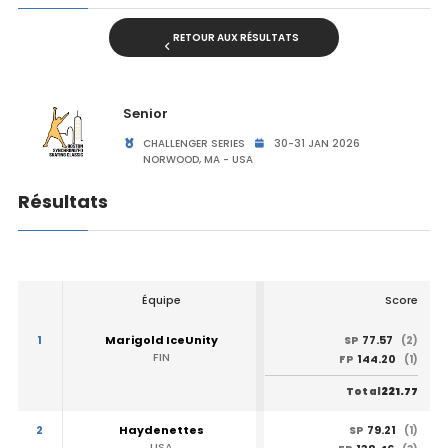
RETOUR AUX RÉSULTATS
Senior
CHALLENGER SERIES
30-31 JAN 2026
NORWOOD, MA - USA
Résultats
Équipe
Score
1
Marigold IceUnity
77.57
SP
(2)
FIN
144.20
FP
(1)
221.77
Total
2
Haydenettes
79.21
SP
(1)
USA