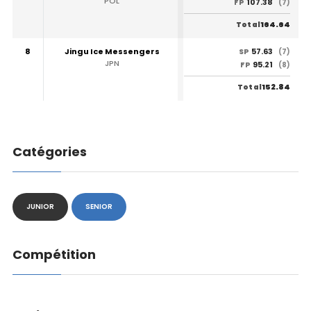
POL
107.38
FP
(7)
164.64
Total
8
Jingu Ice Messengers
57.63
SP
(7)
JPN
95.21
FP
(8)
152.84
Total
Catégories
JUNIOR
SENIOR
Compétition