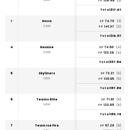
138.46
FP
(3)
217.67
Total
3
Nova
74.70
SP
(3)
CAN
141.37
FP
(2)
216.07
Total
4
Nexxice
74.50
SP
(4)
CAN
133.36
FP
(4)
207.86
Total
5
Skyliners
72.21
SP
(5)
USA
125.65
FP
(5)
197.86
Total
6
Teams Elite
71.91
SP
(6)
USA
123.85
FP
(6)
195.76
Total
7
Team Ice Fire
57.26
SP
(8)