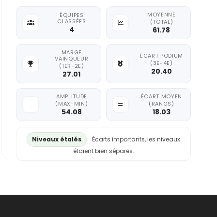
MOYENNE
ÉQUIPES
CLASSÉES
(TOTAL)
4
61.78
MARGE
ÉCART PODIUM
VAINQUEUR
(3E-4E)
(1ER-2E)
20.40
27.01
AMPLITUDE
ÉCART MOYEN
(MAX-MIN)
(RANGS)
54.08
18.03
Niveaux étalés
Écarts importants, les niveaux
étaient bien séparés.