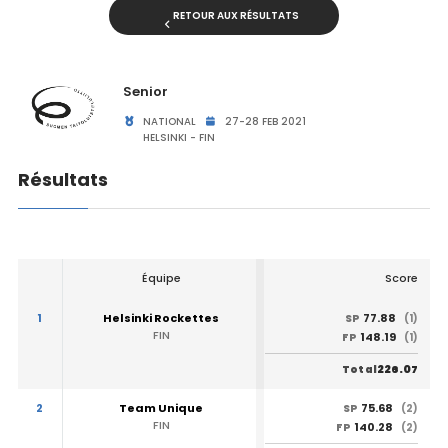
RETOUR AUX RÉSULTATS
Senior
NATIONAL
27-28 FEB 2021
HELSINKI - FIN
Résultats
Équipe
Score
1
Helsinki Rockettes
77.88
SP
(1)
FIN
148.19
FP
(1)
226.07
Total
2
Team Unique
75.68
SP
(2)
FIN
140.28
FP
(2)