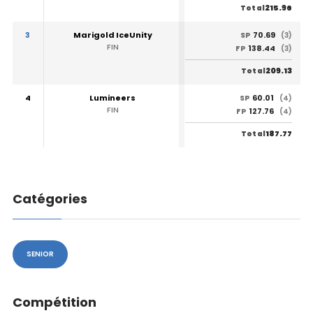
215.96
Total
3
Marigold IceUnity
70.69
SP
(3)
FIN
138.44
FP
(3)
209.13
Total
4
Lumineers
60.01
SP
(4)
FIN
127.76
FP
(4)
187.77
Total
Catégories
SENIOR
Compétition