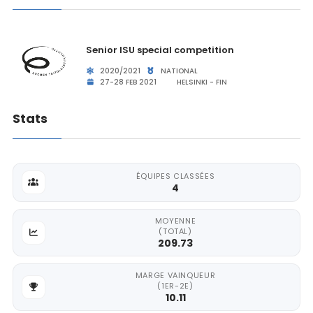
Senior ISU special competition
2020/2021
NATIONAL
27-28 FEB 2021
HELSINKI - FIN
Stats
ÉQUIPES CLASSÉES
4
MOYENNE
(TOTAL)
209.73
MARGE VAINQUEUR
(1ER-2E)
10.11