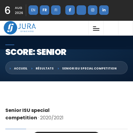
6
AUG
EN
FR
FI
2026
SCORE: SENIOR
ACCUEIL
RÉSULTATS
SENIOR ISU SPECIAL COMPETITION
Senior ISU special
competition
· 2020/2021