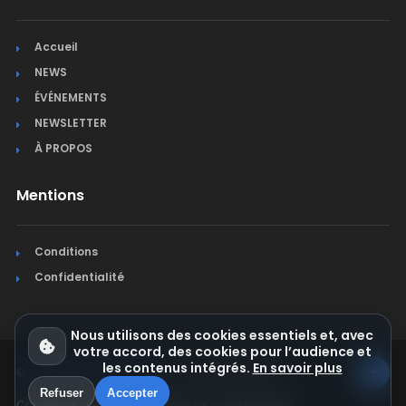
Accueil
NEWS
ÉVÉNEMENTS
NEWSLETTER
À PROPOS
Mentions
Conditions
Confidentialité
Nous utilisons des cookies essentiels et, avec
votre accord, des cookies pour l’audience et
les contenus intégrés.
En savoir plus
© Jura Synchro 2015-2026
. Tous droits réservés.
Refuser
Accepter
Conditions générales
Politique de confidentialité