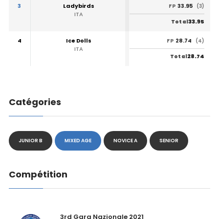
3
Ladybirds
33.95
FP
(3)
ITA
33.95
Total
4
Ice Dolls
28.74
FP
(4)
ITA
28.74
Total
Catégories
JUNIOR B
MIXED AGE
NOVICE A
SENIOR
Compétition
3rd Gara Nazionale 2021