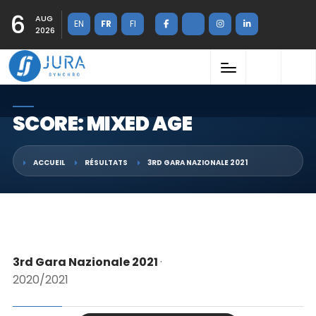
6
AUG
EN
FR
FI
2026
SCORE: MIXED AGE
ACCUEIL
RÉSULTATS
3RD GARA NAZIONALE 2021
3rd Gara Nazionale 2021
·
2020/2021