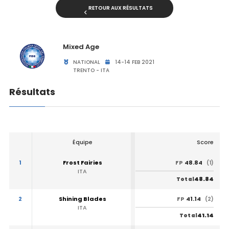
RETOUR AUX RÉSULTATS
Mixed Age
NATIONAL
14-14 FEB 2021
TRENTO - ITA
Résultats
Équipe
Score
1
Frost Fairies
48.84
FP
(1)
ITA
48.84
Total
2
Shining Blades
41.14
FP
(2)
ITA
41.14
Total