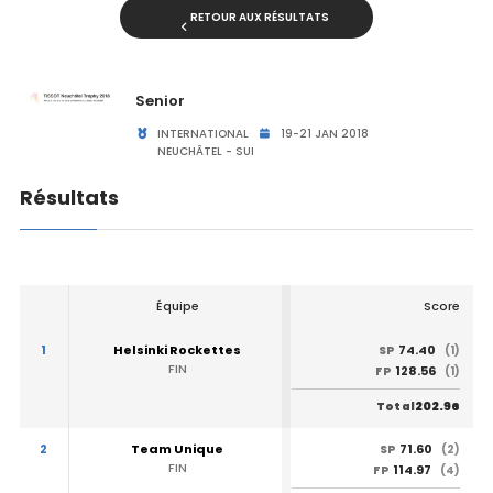
RETOUR AUX RÉSULTATS
Senior
INTERNATIONAL
19-21 JAN 2018
NEUCHÂTEL - SUI
Résultats
Équipe
Score
1
Helsinki Rockettes
74.40
SP
(1)
FIN
128.56
FP
(1)
202.96
Total
2
Team Unique
71.60
SP
(2)
FIN
114.97
FP
(4)