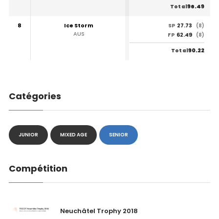
96.49
Total
8
Ice Storm
27.73
SP
(8)
AUS
62.49
FP
(8)
90.22
Total
Catégories
JUNIOR
MIXED AGE
SENIOR
Compétition
Neuchâtel Trophy 2018