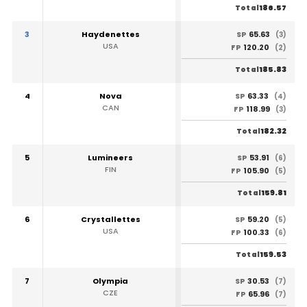
186.57
Total
3
Haydenettes
65.63
SP
(3)
USA
120.20
FP
(2)
185.83
Total
4
Nova
63.33
SP
(4)
CAN
118.99
FP
(3)
182.32
Total
5
Lumineers
53.91
SP
(6)
FIN
105.90
FP
(5)
159.81
Total
6
Crystallettes
59.20
SP
(5)
USA
100.33
FP
(6)
159.53
Total
7
Olympia
30.53
SP
(7)
CZE
65.96
FP
(7)