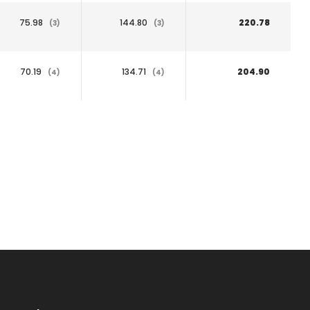
75.98
144.80
220.78
(3)
(3)
70.19
134.71
204.90
(4)
(4)