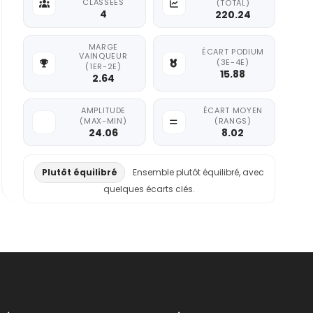
CLASSÉES
(TOTAL)
4
220.24
MARGE
ÉCART PODIUM
VAINQUEUR
(3E-4E)
(1ER-2E)
15.88
2.64
AMPLITUDE
ÉCART MOYEN
(MAX-MIN)
(RANGS)
24.06
8.02
Plutôt équilibré
Ensemble plutôt équilibré, avec
quelques écarts clés.