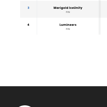
3
Marigold IceUnity
FIN
4
Lumineers
FIN