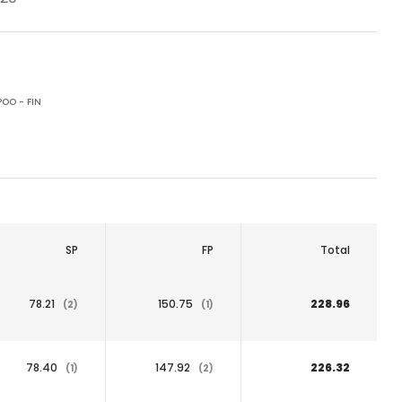
OO - FIN
SP
FP
Total
78.21
150.75
228.96
(2)
(1)
78.40
147.92
226.32
(1)
(2)