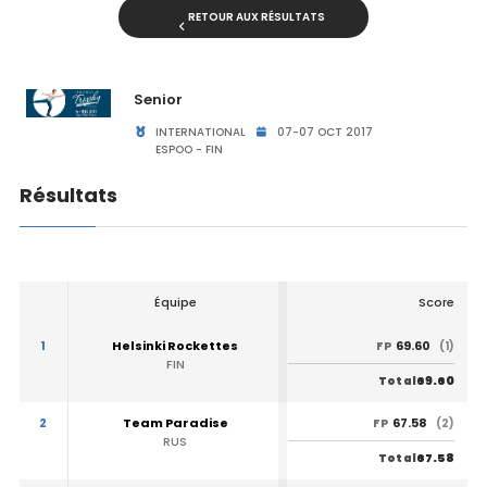
RETOUR AUX RÉSULTATS
Senior
INTERNATIONAL
07-07 OCT 2017
ESPOO - FIN
Résultats
Équipe
Score
1
Helsinki Rockettes
69.60
FP
(1)
FIN
69.60
Total
2
Team Paradise
67.58
FP
(2)
RUS
67.58
Total