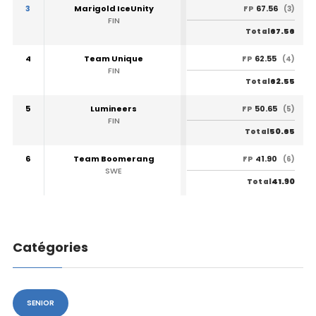
3
Marigold IceUnity
67.56
FP
(3)
FIN
67.56
Total
4
Team Unique
62.55
FP
(4)
FIN
62.55
Total
5
Lumineers
50.65
FP
(5)
FIN
50.65
Total
6
Team Boomerang
41.90
FP
(6)
SWE
41.90
Total
Catégories
SENIOR