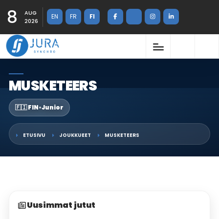
8
AUG
EN
FR
FI
2026
MUSKETEERS
🇫🇮 FIN
•
Junior
ETUSIVU
JOUKKUEET
MUSKETEERS
Uusimmat jutut