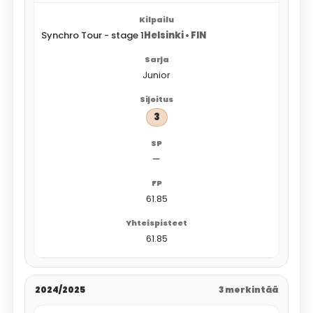
Synchro Tour - stage 1
Helsinki • FIN
Junior
3
—
61.85
61.85
2024/2025
3 merkintää