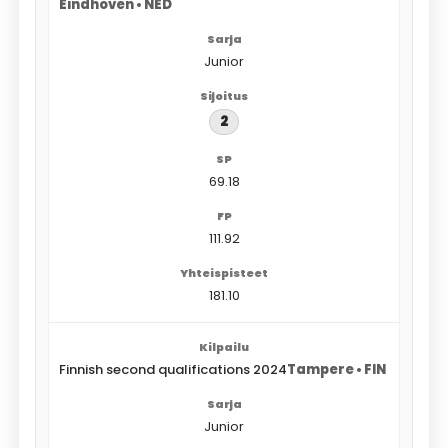
Eindhoven • NED
Junior
2
69.18
111.92
181.10
Finnish second qualifications 2024
Tampere • FIN
Junior