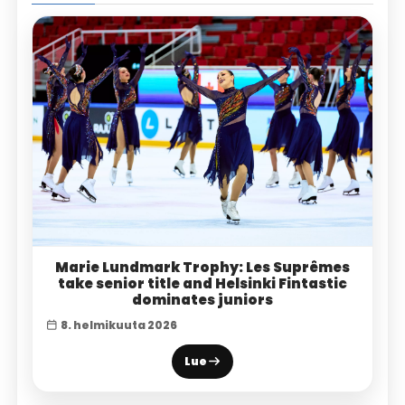
Marie Lundmark Trophy: Les Suprêmes
take senior title and Helsinki Fintastic
dominates juniors
8. helmikuuta 2026
Lue