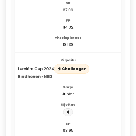
67.06
114.32
181.38
Lumière Cup 2024
Challenger
Eindhoven • NED
Junior
4
63.95