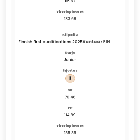
116.67
183.68
Finnish first qualifications 2025
Vantaa • FIN
Junior
3
70.46
114.89
185.35