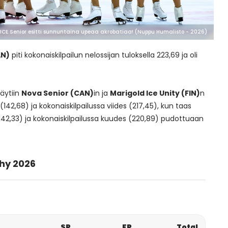
ICE Senior esitti sunnuntaina upeaa akrobatiaa! (Nuppu Humalisto - 2026)
AN)
piti kokonaiskilpailun nelossijan tuloksella 223,69 ja oli
äytiin
Nova Senior (CAN)
in ja
Marigold Ice Unity (FIN)
n
(142,68) ja kokonaiskilpailussa viides (217,45), kun taas
42,33) ja kokonaiskilpailussa kuudes (220,89) pudottuaan
hy 2026
SP
FP
Total