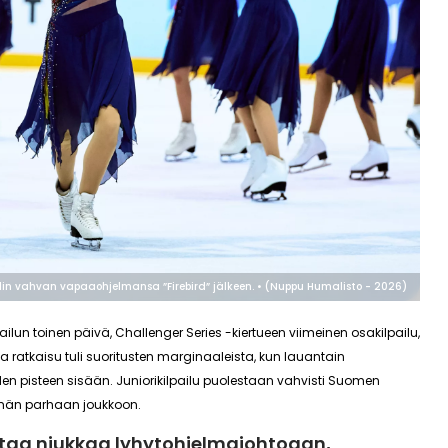
lin vahvan vapaaohjelmansa ”Firebird” jälkeen. • (Nuppu Humalisto - 2026)
lun toinen päivä, Challenger Series -kiertueen viimeinen osakilpailu,
ssa ratkaisu tuli suoritusten marginaaleista, kun lauantain
hden pisteen sisään. Juniorikilpailu puolestaan vahvisti Suomen
emän parhaan joukkoon.
staa niukkaa lyhytohjelmajohtoaan,