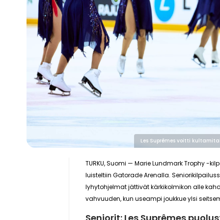
Les Suprêmes voitti kultamita
TURKU, Suomi
— Marie Lundmark Trophy -kilpai
luisteltiin Gatorade Arenalla. Seniorikilpailu
lyhytohjelmat jättivät kärkikolmikon alle ka
vahvuuden, kun useampi joukkue ylsi seits
Seniorit: Les Suprêmes puolu