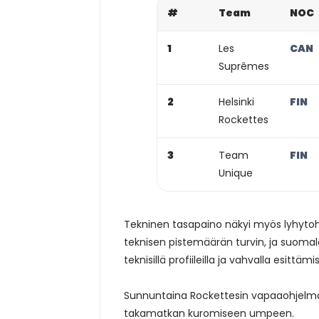
#
Team
NOC
1
Les
CAN
Suprêmes
2
Helsinki
FIN
Rockettes
3
Team
FIN
Unique
Tekninen tasapaino näkyi myös lyhytoh
teknisen pistemäärän turvin, ja suomala
teknisillä profiileilla ja vahvalla esittämi
Sunnuntaina Rockettesin vapaaohjelman 
takamatkan kuromiseen umpeen.