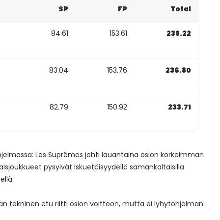
SP
FP
Total
84.61
153.61
238.22
83.04
153.76
236.80
82.79
150.92
233.71
jelmassa: Les Suprêmes johti lauantaina osion korkeimman
isjoukkueet pysyivät iskuetäisyydellä samankaltaisilla
sellä.
tekninen etu riitti osion voittoon, mutta ei lyhytohjelman