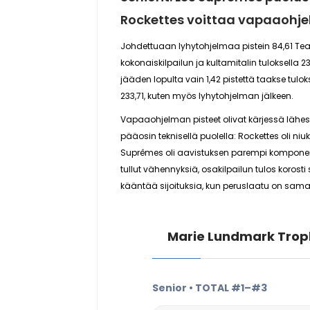
Rockettes voittaa vapaaohj
Johdettuaan lyhytohjelmaa pistein 84,61
Tea
kokonaiskilpailun ja kultamitalin tuloksella
23
jääden lopulta vain
1,42 pistettä
taakse tulok
233,71
, kuten myös lyhytohjelman jälkeen.
Vapaaohjelman pisteet olivat kärjessä lähes
pääosin teknisellä puolella: Rockettes oli ni
Suprêmes oli aavistuksen parempi komponen
tullut
vähennyksiä
, osakilpailun tulos korost
kääntää sijoituksia, kun peruslaatu on samal
Marie Lundmark Trop
Senior • TOTAL #1–#3