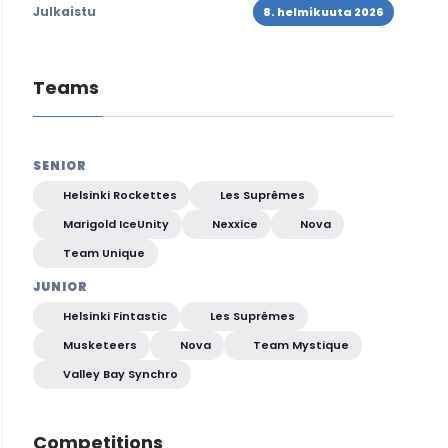
Julkaistu
8. helmikuuta 2026
Teams
SENIOR
Helsinki Rockettes
Les Suprêmes
Marigold IceUnity
Nexxice
Nova
Team Unique
JUNIOR
Helsinki Fintastic
Les Suprêmes
Musketeers
Nova
Team Mystique
Valley Bay Synchro
Competitions