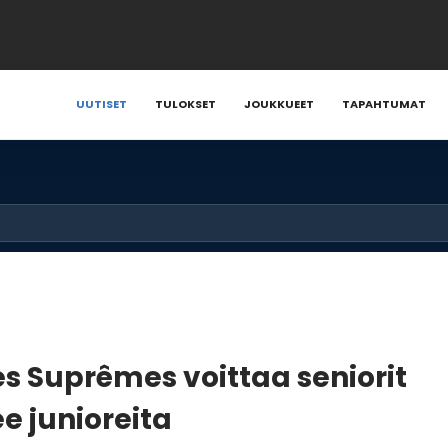
UUTISET
TULOKSET
JOUKKUEET
TAPAHTUMAT
s Suprêmes voittaa seniorit
ee junioreita