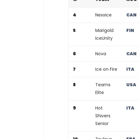
4
Nexxice
CAN
5
Marigold
FIN
IceUnity
6
Nova
CAN
7
Ice on Fire
ITA
8
Teams
USA
Elite
9
Hot
ITA
Shivers
Senior