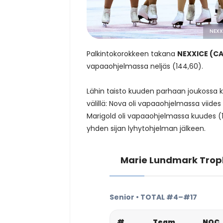
NEXX
Palkintokorokkeen takana
NEXXICE (C
vapaaohjelmassa neljäs (144,60).
Lähin taisto kuuden parhaan joukossa k
välillä: Nova oli vapaaohjelmassa viides 
Marigold oli vapaaohjelmassa kuudes (1
yhden sijan lyhytohjelman jälkeen.
Marie Lundmark Trop
Senior • TOTAL #4–#17
#
Team
NOC