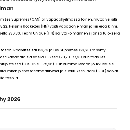
elman
m Les Suprêmes (CAN)
oli vapaaohjelmassa toinen, mutta vei silti
8,22
.
Helsinki Rockettes (FIN)
voitti vapaaohjelman ja kiri eroa kiinni,
sella
236,80
.
Team Unique (FIN)
säilytti kolmannen sijansa tuloksella
 tasan: Rockettes sai
153,76
ja Les Suprêmes
153,61
. Ero syntyi
ukasti kanadalaisia edellä
TES:ssä (78,20–77,91)
, kun taas Les
ttipisteissä
(PCS 75,70–75,56)
. Kun kummallekaan joukkueelle ei
i sitä, miten pienet tasomääritykset ja suorituksen laatu (GOE) voivat
la tasolla.
hy 2026