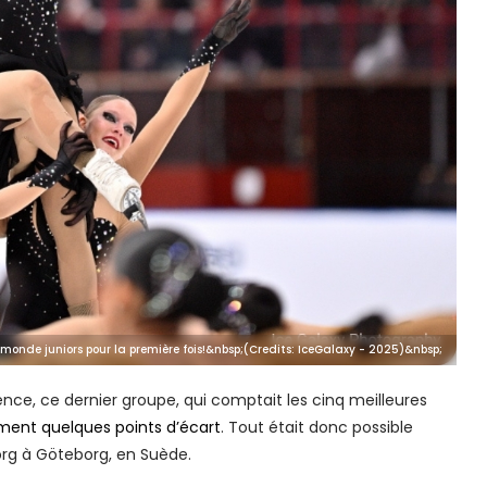
monde juniors pour la première fois!&nbsp;(Credits: IceGalaxy - 2025)&nbsp;
nce, ce dernier groupe, qui comptait les cinq meilleures
ment quelques points d’écart
. Tout était donc possible
org à Göteborg, en Suède.