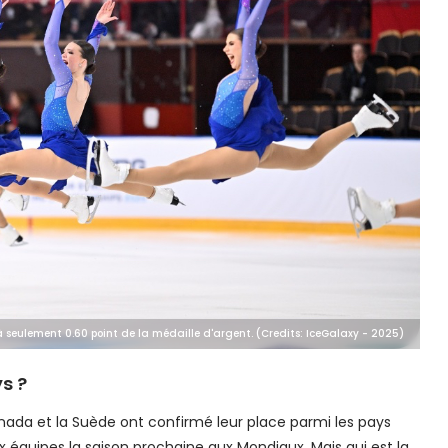
à seulement 0.60 point de la médaille d'argent. (Credits: IceGalaxy - 2025)
s ?
Canada et la Suède ont confirmé leur place parmi les pays
x équipes la saison prochaine aux Mondiaux. Mais qui est la