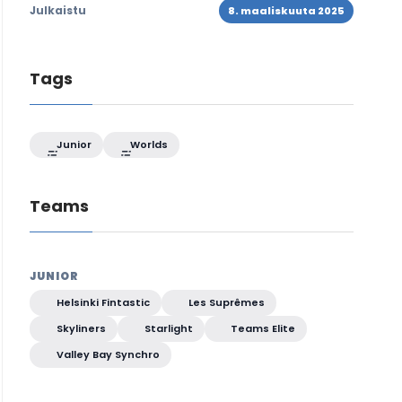
Julkaistu
8. maaliskuuta 2025
Tags
Junior
Worlds
Teams
JUNIOR
Helsinki Fintastic
Les Suprêmes
Skyliners
Starlight
Teams Elite
Valley Bay Synchro