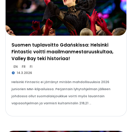
Suomen tuplavoitto Gdańskissa: Helsinki
Fintastic voitti maailmanmestaruuskultaa,
Valley Bay teki historiaa!
EN
FR
FI
14.3.2026
Helsinki Fintastic ei jättänyt mitään mahdollisuuksia 2026
juniorien MM-kilpailuissa. Perjantain lyhytohjelman jälkeen
johdossa ollut suomalaisjoukkue voitti myös lauantain
vapaaohjelman ja varmisti kultamitalin 218,21 …