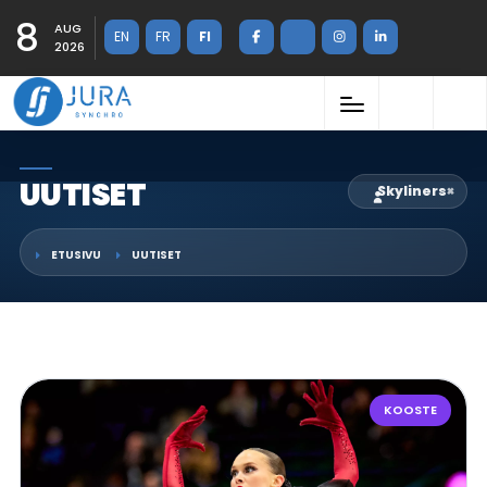
8
AUG
EN
FR
FI
2026
UUTISET
Skyliners
×
ETUSIVU
UUTISET
KOOSTE