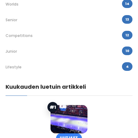
14
Worlds
13
Senior
12
Competitions
10
Junior
4
Lifestyle
Kuukauden luetuin artikkeli
#1
UUTISET