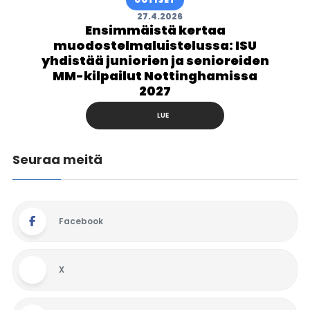
27.4.2026
Ensimmäistä kertaa
muodostelmaluistelussa: ISU
yhdistää juniorien ja senioreiden
MM-kilpailut Nottinghamissa
2027
LUE
Seuraa meitä
Facebook
X