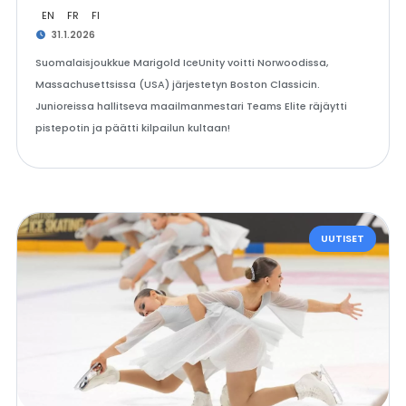
EN
FR
FI
31.1.2026
Suomalaisjoukkue Marigold IceUnity voitti Norwoodissa,
Massachusettsissa (USA) järjestetyn Boston Classicin.
Junioreissa hallitseva maailmanmestari Teams Elite räjäytti
pistepotin ja päätti kilpailun kultaan!
UUTISET