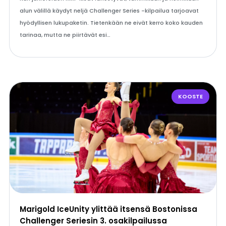
alun välillä käydyt neljä Challenger Series -kilpailua tarjoavat
hyödyllisen lukupaketin. Tietenkään ne eivät kerro koko kauden
tarinaa, mutta ne piirtävät esi…
KOOSTE
Marigold IceUnity ylittää itsensä Bostonissa
Challenger Seriesin 3. osakilpailussa