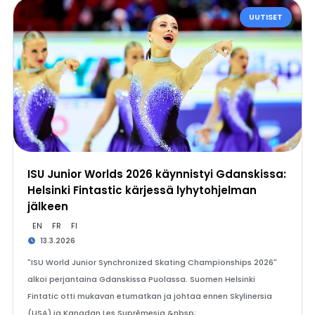
UUTISET
ISU Junior Worlds 2026 käynnistyi Gdanskissa:
Helsinki Fintastic kärjessä lyhytohjelman
jälkeen
EN
FR
FI
13.3.2026
"ISU World Junior Synchronized Skating Championships 2026"
alkoi perjantaina Gdanskissa Puolassa. Suomen Helsinki
Fintatic otti mukavan etumatkan ja johtaa ennen Skylinersia
(USA) ja Kanadan Les Suprêmesia.&nbsp;