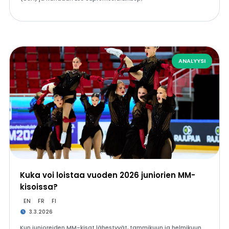
ANALYYSI
Kuka voi loistaa vuoden 2026 juniorien MM-
kisoissa?
EN
FR
FI
3.3.2026
Kun junioreiden MM-kisat lähestyvät, tammikuun ja helmikuun