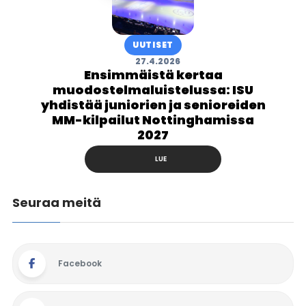
UUTISET
27.4.2026
Ensimmäistä kertaa
muodostelmaluistelussa: ISU
yhdistää juniorien ja senioreiden
MM-kilpailut Nottinghamissa
2027
LUE
Seuraa meitä
Facebook