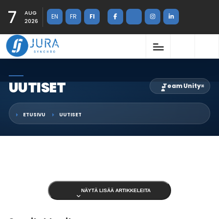
7
AUG
EN
FR
FI
2026
UUTISET
Team Unity
×
ETUSIVU
UUTISET
NÄYTÄ LISÄÄ ARTIKKELEITA