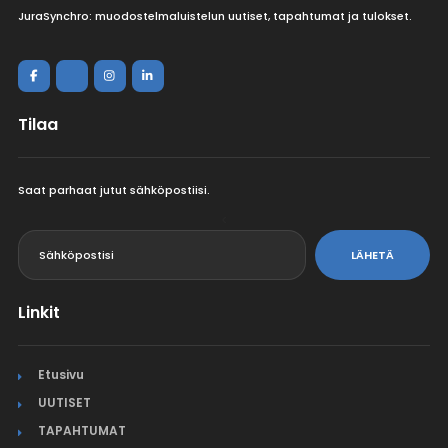
JuraSynchro: muodostelmaluistelun uutiset, tapahtumat ja tulokset.
Tilaa
Saat parhaat jutut sähköpostiisi.
<
LÄHETÄ
Linkit
Etusivu
UUTISET
TAPAHTUMAT