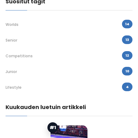
Suositut tagit
14
Worlds
13
Senior
12
Competitions
10
Junior
4
Lifestyle
Kuukauden luetuin artikkeli
#1