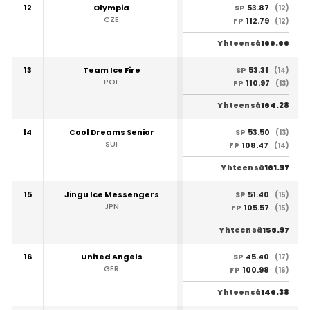
12
Olympia
53.87
SP
(12)
CZE
112.79
FP
(12)
166.66
Yhteensä
13
Team Ice Fire
53.31
SP
(14)
POL
110.97
FP
(13)
164.28
Yhteensä
14
Cool Dreams Senior
53.50
SP
(13)
SUI
108.47
FP
(14)
161.97
Yhteensä
15
Jingu Ice Messengers
51.40
SP
(15)
JPN
105.57
FP
(15)
156.97
Yhteensä
16
United Angels
45.40
SP
(17)
GER
100.98
FP
(16)
146.38
Yhteensä