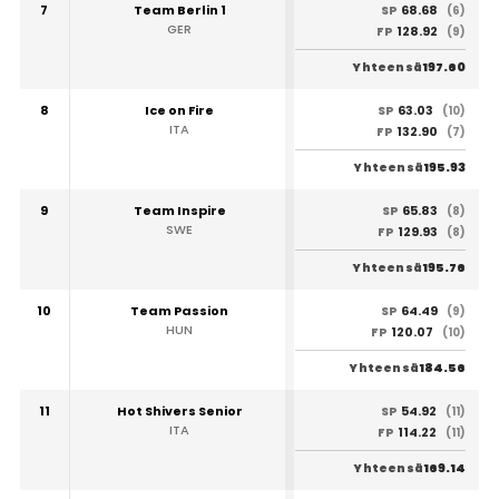
7
Team Berlin 1
68.68
SP
(6)
GER
128.92
FP
(9)
197.60
Yhteensä
8
Ice on Fire
63.03
SP
(10)
ITA
132.90
FP
(7)
195.93
Yhteensä
9
Team Inspire
65.83
SP
(8)
SWE
129.93
FP
(8)
195.76
Yhteensä
10
Team Passion
64.49
SP
(9)
HUN
120.07
FP
(10)
184.56
Yhteensä
11
Hot Shivers Senior
54.92
SP
(11)
ITA
114.22
FP
(11)
169.14
Yhteensä