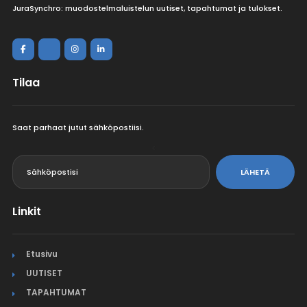
JuraSynchro: muodostelmaluistelun uutiset, tapahtumat ja tulokset.
Tilaa
Saat parhaat jutut sähköpostiisi.
<
LÄHETÄ
Linkit
Etusivu
UUTISET
TAPAHTUMAT