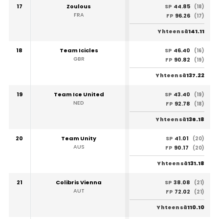
17
Zoulous
44.85
SP
(18)
FRA
96.26
FP
(17)
141.11
Yhteensä
18
Team Icicles
46.40
SP
(16)
GBR
90.82
FP
(19)
137.22
Yhteensä
19
Team Ice United
43.40
SP
(19)
NED
92.78
FP
(18)
136.18
Yhteensä
20
Team Unity
41.01
SP
(20)
AUS
90.17
FP
(20)
131.18
Yhteensä
21
Colibris Vienna
38.08
SP
(21)
AUT
72.02
FP
(21)
110.10
Yhteensä