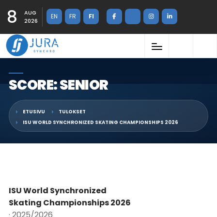
8
AUG
EN
FR
FI
2026
SCORE: SENIOR
ETUSIVU
TULOKSET
ISU WORLD SYNCHRONIZED SKATING CHAMPIONSHIPS 2026
ISU World Synchronized
Skating Championships 2026
· 2025/2026