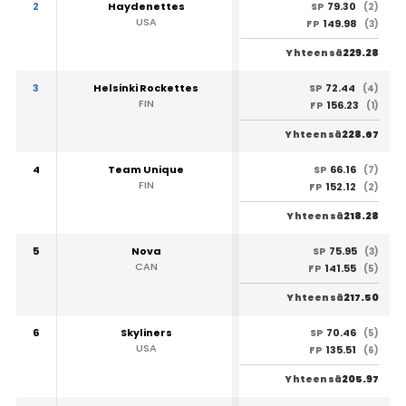
2
Haydenettes
79.30
SP
(2)
USA
149.98
FP
(3)
229.28
Yhteensä
3
Helsinki Rockettes
72.44
SP
(4)
FIN
156.23
FP
(1)
228.67
Yhteensä
4
Team Unique
66.16
SP
(7)
FIN
152.12
FP
(2)
218.28
Yhteensä
5
Nova
75.95
SP
(3)
CAN
141.55
FP
(5)
217.50
Yhteensä
6
Skyliners
70.46
SP
(5)
USA
135.51
FP
(6)
205.97
Yhteensä