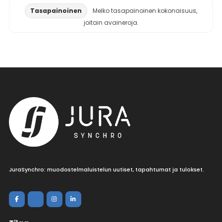
Tasapainoinen
Melko tasapainoinen kokonaisuus,
joitain avaineroja.
JuraSynchro: muodostelmaluistelun uutiset, tapahtumat ja tulokset.