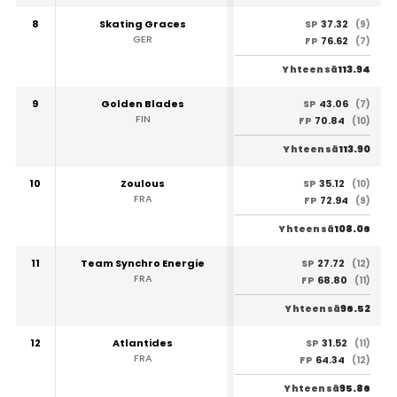
8
Skating Graces
37.32
SP
(9)
GER
76.62
FP
(7)
113.94
Yhteensä
9
Golden Blades
43.06
SP
(7)
FIN
70.84
FP
(10)
113.90
Yhteensä
10
Zoulous
35.12
SP
(10)
FRA
72.94
FP
(9)
108.06
Yhteensä
11
Team Synchro Energie
27.72
SP
(12)
FRA
68.80
FP
(11)
96.52
Yhteensä
12
Atlantides
31.52
SP
(11)
FRA
64.34
FP
(12)
95.86
Yhteensä