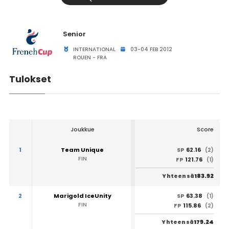
Senior
INTERNATIONAL
03-04 FEB 2012
ROUEN - FRA
Tulokset
Joukkue
Score
1
Team Unique
62.16
SP
(2)
FIN
121.76
FP
(1)
183.92
Yhteensä
2
Marigold IceUnity
63.38
SP
(1)
FIN
115.86
FP
(2)
179.24
Yhteensä