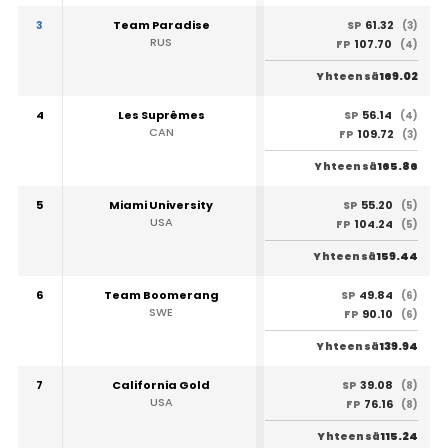
3
Team Paradise
61.32
SP
(3)
RUS
107.70
FP
(4)
169.02
Yhteensä
4
Les Suprêmes
56.14
SP
(4)
CAN
109.72
FP
(3)
165.86
Yhteensä
5
Miami University
55.20
SP
(5)
USA
104.24
FP
(5)
159.44
Yhteensä
6
Team Boomerang
49.84
SP
(6)
SWE
90.10
FP
(6)
139.94
Yhteensä
7
California Gold
39.08
SP
(8)
USA
76.16
FP
(8)
115.24
Yhteensä