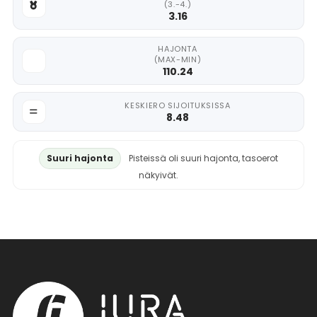
(3.-4.)
3.16
HAJONTA
(MAX-MIN)
110.24
KESKIERO SIJOITUKSISSA
8.48
Suuri hajonta
Pisteissä oli suuri hajonta, tasoerot
näkyivät.