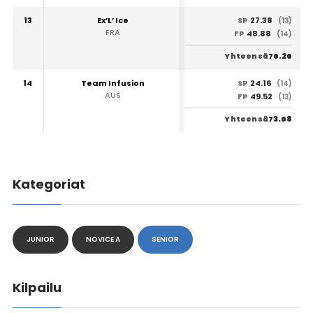
13
Ex’L’ Ice
27.38
SP
(13)
FRA
48.88
FP
(14)
76.26
Yhteensä
14
Team Infusion
24.16
SP
(14)
AUS
49.52
FP
(13)
73.68
Yhteensä
Kategoriat
JUNIOR
NOVICE A
SENIOR
Kilpailu