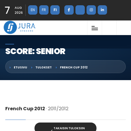
7
AUG
EN
FR
FI
2026
SCORE: SENIOR
ETUSIVU
TULOKSET
FRENCH CUP 2012
French Cup 2012
· 2011/2012
TAKAISIN TULOKSIIN