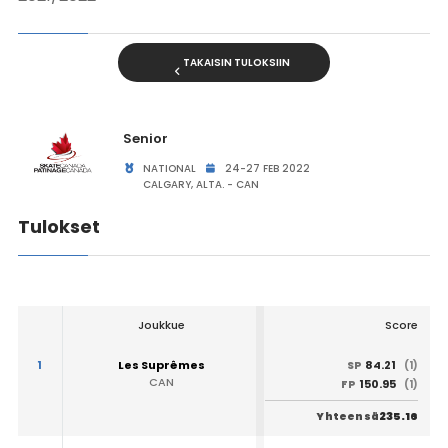
TAKAISIN TULOKSIIN
Senior
NATIONAL
24-27 FEB 2022
CALGARY, ALTA. - CAN
Tulokset
Joukkue
Score
1
Les Suprêmes
84.21
SP
(1)
CAN
150.95
FP
(1)
235.16
Yhteensä