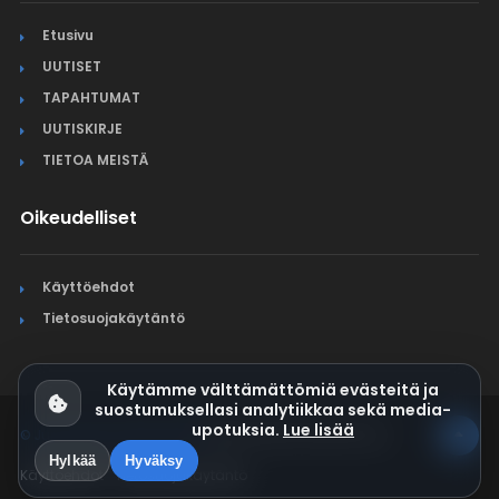
Etusivu
UUTISET
TAPAHTUMAT
UUTISKIRJE
TIETOA MEISTÄ
Oikeudelliset
Käyttöehdot
Tietosuojakäytäntö
Käytämme välttämättömiä evästeitä ja
suostumuksellasi analytiikkaa sekä media-
upotuksia.
Lue lisää
© Jura Synchro 2015-2026
. Kaikki oikeudet pidätetään.
Hylkää
Hyväksy
Käyttöehdot
Tietosuojakäytäntö