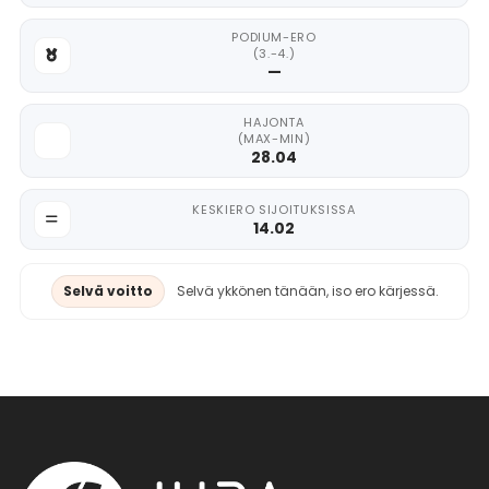
PODIUM-ERO
(3.-4.)
—
HAJONTA
(MAX-MIN)
28.04
KESKIERO SIJOITUKSISSA
14.02
Selvä voitto
Selvä ykkönen tänään, iso ero kärjessä.