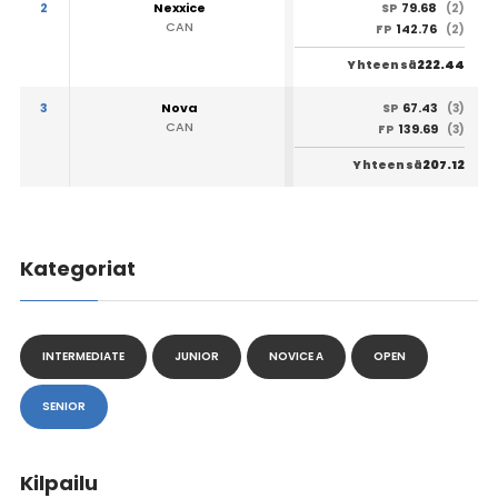
2
Nexxice
79.68
SP
(2)
CAN
142.76
FP
(2)
222.44
Yhteensä
3
Nova
67.43
SP
(3)
CAN
139.69
FP
(3)
207.12
Yhteensä
Kategoriat
INTERMEDIATE
JUNIOR
NOVICE A
OPEN
SENIOR
Kilpailu