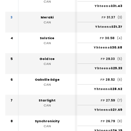
CAN
31.43
Yhteensä
3
Meraki
31.37
FP
(3)
CAN
31.37
Yhteensä
4
Solstice
30.58
FP
(4)
CAN
30.58
Yhteensä
5
Gold Ice
29.33
FP
(5)
CAN
29.33
Yhteensä
6
Oakville Edge
28.52
FP
(6)
CAN
28.52
Yhteensä
7
Starlight
27.59
FP
(7)
CAN
27.59
Yhteensä
8
Synchronicity
26.79
FP
(8)
CAN
26.79
Yhteensä