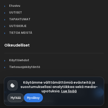
Etusivu
UUTISET
TAPAHTUMAT
UUTISKIRJE
TIETOA MEISTÄ
Oikeudelliset
Käyttöehdot
Tietosuojakäytäntö
Käytämme välttämättömiä evästeitä ja
suostumuksellasi analytiikkaa sekä media-
upotuksia.
Lue lisää
© Jura Synchro 2015-2026
. Kaikki oikeudet pidätetään.
Hylkää
Hyväksy
Käyttöehdot
Tietosuojakäytäntö