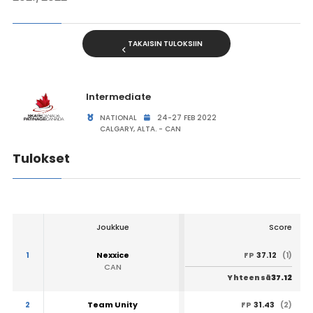
TAKAISIN TULOKSIIN
Intermediate
NATIONAL
24-27 FEB 2022
CALGARY, ALTA. - CAN
Tulokset
Joukkue
Score
1
Nexxice
37.12
FP
(1)
CAN
37.12
Yhteensä
2
Team Unity
31.43
FP
(2)