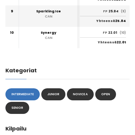
9
Sparkling Ice
25.84
FP
(9)
CAN
25.84
Yhteensä
10
Synergy
22.01
FP
(10)
CAN
22.01
Yhteensä
Kategoriat
INTERMEDIATE
JUNIOR
NOVICE A
OPEN
SENIOR
Kilpailu