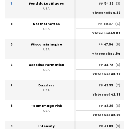
3
Fond du Lac Blades
54.32
FP
(3)
USA
54.32
Yhteensä
4
Northernettes
49.87
FP
(4)
USA
49.87
Yhteensä
5
Wisconsin Inspire
47.94
FP
(5)
USA
47.94
Yhteensä
6
Carolina Formation
43.72
FP
(6)
USA
43.72
Yhteensä
7
Dazzlers
42.33
FP
(7)
USA
42.33
Yhteensä
8
Team Image Pink
42.29
FP
(8)
USA
42.29
Yhteensä
9
Intensity
41.83
FP
(9)