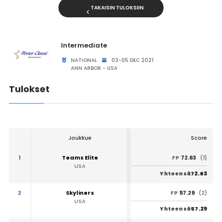
TAKAISIN TULOKSIIN
Intermediate
NATIONAL
03-05 DEC 2021
ANN ARBOR - USA
Tulokset
Joukkue
Score
1
Teams Elite
72.63
FP
(1)
USA
72.63
Yhteensä
2
Skyliners
57.29
FP
(2)
USA
57.29
Yhteensä