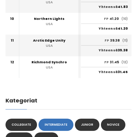
USA
41.83
Yhteensä
10
Northern Lights
41.20
FP
(10)
USA
41.20
Yhteensä
11
Arctic Edge Unity
39.38
FP
(11)
USA
39.38
Yhteensä
12
Richmond Synchro
31.45
FP
(12)
USA
31.45
Yhteensä
Kategoriat
COLLEGIATE
INTERMEDIATE
JUNIOR
NOVICE