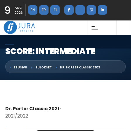
9
AUG
EN
FR
FI
2026
SCORE: INTERMEDIATE
ETUSIVU
TULOKSET
DR. PORTER CLASSIC 2021
Dr. Porter Classic 2021
·
2021/2022